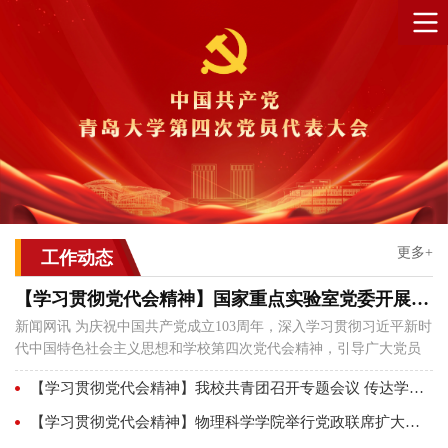
更多+
工作动态
【学习贯彻党代会精神】国家重点实验室党委开展“七一”表彰暨主题党日活动
新闻网讯 为庆祝中国共产党成立103周年，深入学习贯彻习近平新时
代中国特色社会主义思想和学校第四次党代会精神，引导广大党员
坚定信念、团结奋进，7月1日上午，国家重点实验室党委开展“七一”
【学习贯彻党代会精神】我校共青团召开专题会议 传达学习学校第四次党代会精神
表彰暨“守初心担使命，奋进新征程”主题党日活动。实验室全体党员
和入党积极分子参会，会议由实验室党委副书记郝晓丽主持。在“七
【学习贯彻党代会精神】物理科学学院举行党政联席扩大会暨党委理论学习中心组理论学习会
一”表彰环节，郝晓丽宣读了国家重点实验室2024年度“两优一先”名