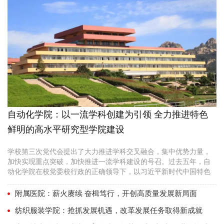
自动化学院：以一流学科创建为引领 全力推进特色
鲜明的高水平研究型学院建设
学校第三次党代会提出了大力推进学科交叉融合，集中优势力量，
加快实现重点突破，加快推进一流学科建设的号召。过去五年，自
动化学院在校党委校行政的正确领导下，以习近平新时代中国特色
社会主义思想为指导，团结带领全院师生紧紧围绕立德树人根本任
务要求，锚定建设特色鲜明的高水平研究型学院目标，聚精会神搞
附属医院：薪火赓续 奋楫笃行，开创高质量发展新局面
建设，一心一意谋发展，党建与思想政治工作、治理体系与治理能
纺织服装学院：抢抓发展机遇，改革发展任务取得新成就
力建设、学科专业建设、人才培养、科学研究、师资队...